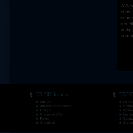
A Se
chose
oeuvre
remett
vertig
sommet
Accueil
La revu
Analyse de séquence
Comma
Critique
Archiv
Chronique DVD
Les au
Revoir
Contac
Chronique
S’abon