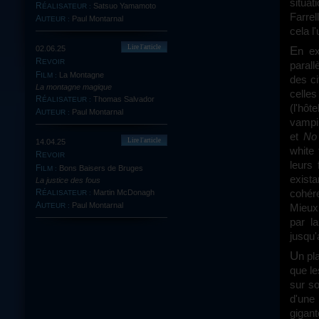
situat
Satsuo Yamamoto
RÉALISATEUR :
Farrel
Paul Montarnal
AUTEUR :
cela l'
Lire l'article
En excellents satiristes, les Coen dessinent des mondes en vase clos,
02.06.25
REVOIR
parall
La Montagne
FILM :
des ci
La montagne magique
celles
Thomas Salvador
RÉALISATEUR :
(l'hôt
Paul Montarnal
AUTEUR :
vampi
et
No
Lire l'article
14.04.25
white
REVOIR
leurs
Bons Baisers de Bruges
FILM :
exist
La justice des fous
cohére
Martin McDonagh
RÉALISATEUR :
Paul Montarnal
Mieux 
AUTEUR :
par l
jusqu'
Un pl
que le
sur so
d'une 
gigant