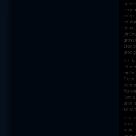
scène
l'enje
tente
expliq
const
cinéa
grossi
crédib
prodig
Le f
l'Amér
cinéma
Coen 
compr
fictio
l'ont 
priori
sollic
Les rabbins consultés ne sont généralement d'aucune utilité : le plus jeune des
trois,
reste 
sauron