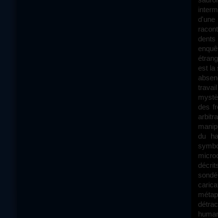
interm
d'une 
racon
dents
enquê
étrang
est la
absen
trava
mystèr
des fr
arbit
manipu
du ha
symbo
micro
décri
sondé 
caric
métap
détra
human