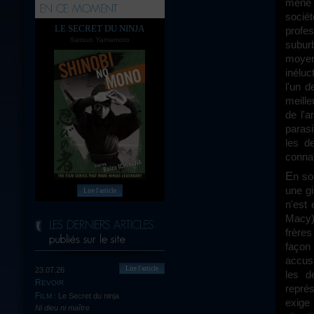
mène 
socié
LE SECRET DU NINJA
profe
Satsuo Yamamoto
subur
moyen
inéluc
l'un 
meille
de l'
parasi
les de
connaî
En soi, le programme du film (prendre un pauvre gus et faire tomber sur lui
une g
Lire l'article
n'est 
Macy
frères
façon 
accusa
Lire l'article
23.07.26
les d
REVOIR
représ
Le Secret du ninja
FILM :
exige
Ni dieu ni maître