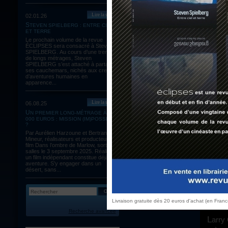
Lire la suite
02.01.26
Anno
STEVEN SPIELBERG : ENTRE CIEL
second
ET TERRE
ce nou
Le prochain volume de la revue
ÉCLIPSES sera consacré à Steven
Count
SPIELBERG. Au cours d’une trentaine
dingue
de longs métrages, Steven
SPIELBERG s’est attaché à partager
2000 c
ses cauchemars, nichés aux creux
d’aventures humaines en
O'Bro
apparence...
[2005]
il éta
Lire la suite
06.08.25
UN PREMIER LONG-MÉTRAGE À 60
Grâce à cet énorme succès, les Coen n'ont, du moins en ce moment, plus
000 EUROS : MISSION (IM)POSSIBLE
rien à
?
Par Aurélien Harzoune et Bertrand
l'inve
Mineur, réalisateurs et producteurs du
l'effi
film Dans l’ombre de Marlow, sortie en
salles le 3 septembre 2025. Réaliser
violen
un film indépendant constitue déjà une
aventure. S’y engager dans un
mineur
désert, sans...
et où 
Man
e
y fair
Livraison gratuite dès 20 euros d'achat (en Fran
entier
Recherche avancée
Larr