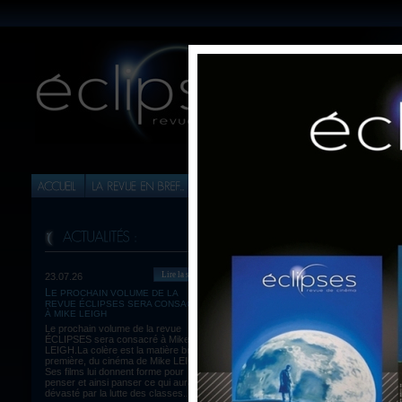
Lire la suite
23.07.26
LE PROCHAIN VOLUME DE LA
Imprimer article
REVUE ÉCLIPSES SERA CONSACRÉ
A S
À MIKE LEIGH
Retour à la liste
(Joel 
Le prochain volume de la revue
ÉCLIPSES sera consacré à Mike
LEIGH.La colère est la matière brute,
première, du cinéma de Mike LEIGH.
Ses films lui donnent forme pour
penser et ainsi panser ce qui aura été
dévasté par la lutte des classes...