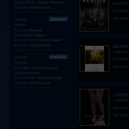
Satsuo Yamamoto
RÉALISATEUR :
(QUENTIN 
Paul Montarnal
AUTEUR :
ECZÉMA E
PAR MICH
Lire l'article
02.06.25
REVOIR
La Montagne
FILM :
La montagne magique
Thomas Salvador
RÉALISATEUR :
Paul Montarnal
AUTEUR :
MOMM
(XAVIER D
Lire l'article
14.04.25
LE TEMPS
REVOIR
PAR ARTH
Bons Baisers de Bruges
FILM :
La justice des fous
Martin McDonagh
RÉALISATEUR :
Paul Montarnal
AUTEUR :
UNDER 
(JONTHAN
L’ÉCOLE D
PAR MICH