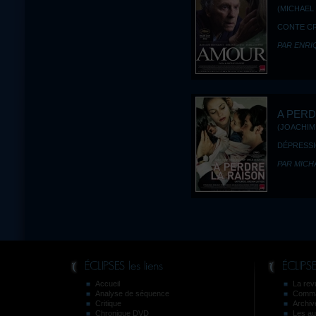
(MICHAEL 
CONTE CRU
PAR ENRI
A PERD
(JOACHIM 
DÉPRESS
PAR MICH
Accueil
La revu
Analyse de séquence
Comma
Critique
Archiv
Chronique DVD
Les au