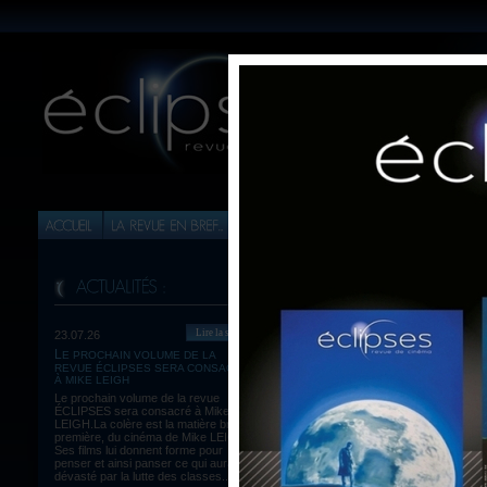
Lire la suite
23.07.26
LE PROCHAIN VOLUME DE LA
INVISI
REVUE ÉCLIPSES SERA CONSACRÉ
(LEIGH WH
À MIKE LEIGH
Le prochain volume de la revue
LES POSS
ÉCLIPSES sera consacré à Mike
LEIGH.La colère est la matière brute,
PAR MICH
première, du cinéma de Mike LEIGH.
Ses films lui donnent forme pour
penser et ainsi panser ce qui aura été
dévasté par la lutte des classes...