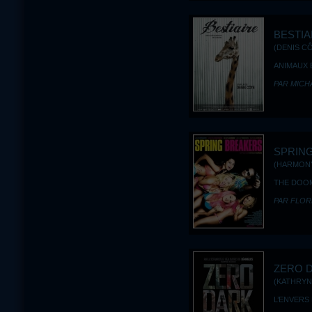
BESTIA
(DENIS CÔ
ANIMAUX 
PAR MICH
SPRIN
(HARMONY
THE DOO
PAR FLOR
ZERO D
(KATHRYN
L’ENVERS 