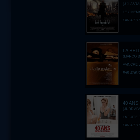
(J.J. ABRA
LE CINÉMA
PAR ARTH
LA BEL
(MARCO B
VAINCRE 
PAR ENRI
40 ANS
(JUDD APA
LA FUITE
PAR ARTH