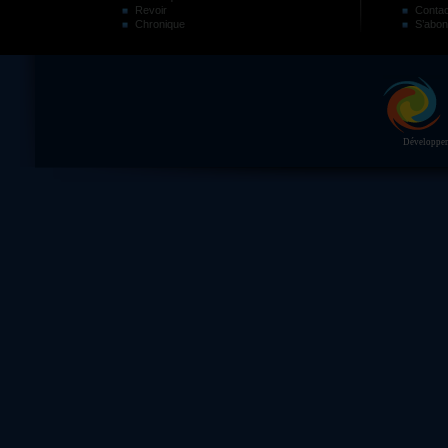
Revoir
Contac
Chronique
S’abon
Développeme