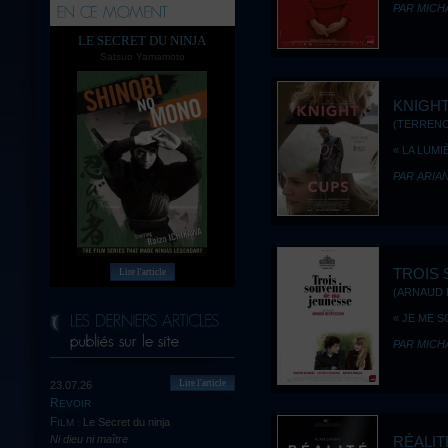
PAR MICH
LE SECRET DU NINJA
Satsuo Yamamoto
KNIGHT
(TERRENCE
« LA LUMI
PAR ARIA
TROIS 
Lire l'article
(ARNAUD 
« JE ME 
PAR MICH
Lire l'article
23.07.26
REVOIR
Le Secret du ninja
FILM :
RÉALIT
Ni dieu ni maître