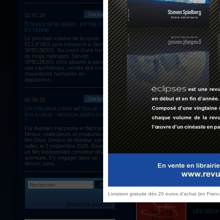
Lire la suite
02.01.26
SIBYL
STEVEN SPIELBERG : ENTRE CIEL
ET TERRE
(JUSTINE 
Le prochain volume de la revue
ÉCLIPSES sera consacré à Steven
DIFFRACT
SPIELBERG. Au cours d’une trentaine
de longs métrages, Steven
PAR MICH
SPIELBERG s’est attaché à partager
ses cauchemars, nichés aux creux
d’aventures humaines en
apparence...
Lire la suite
06.08.25
VISAGE
UN PREMIER LONG-MÉTRAGE À 60
000 EUROS : MISSION (IM)POSSIBLE
(AGNÈS VA
?
Par Aurélien Harzoune et Bertrand
ÉTERNELL
Mineur, réalisateurs et producteurs du
film Dans l’ombre de Marlow, sortie en
PAR MYRIA
salles le 3 septembre 2025. Réaliser
un film indépendant constitue déjà une
aventure. S’y engager dans un
désert, sans...
JACKIE
Livraison gratuite dès 20 euros d'achat (en Fran
(PABLO LA
Recherche avancée
LES DEUX