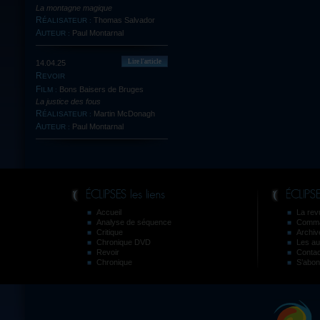
La montagne magique
Thomas Salvador
RÉALISATEUR :
Paul Montarnal
AUTEUR :
Lire l'article
14.04.25
REVOIR
Bons Baisers de Bruges
FILM :
La justice des fous
Martin McDonagh
RÉALISATEUR :
Paul Montarnal
AUTEUR :
Accueil
La revu
Analyse de séquence
Comma
Critique
Archiv
Chronique DVD
Les au
Revoir
Contac
Chronique
S’abon