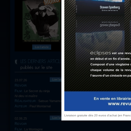
*
Champs obli
Lire l'article
Lire l'article
23.07.26
REVOIR
Le Secret du ninja
FILM :
Ni dieu ni maître
Satsuo Yamamoto
RÉALISATEUR :
Paul Montarnal
AUTEUR :
Livraison gratuite dès 20 euros d'achat (en Fran
Lire l'article
02.06.25
REVOIR
La Montagne
FILM :