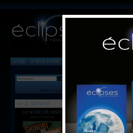
Recherche avancée
Entrez votre
Le système 
LE SECRET DU NINJA
Nom
*
:
Satsuo Yamamoto
Courriel
*