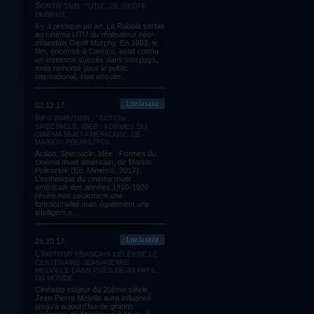
SORTIE DVD : "UTU", DE GEOFF
MURPHY.
Il y a presque un an, La Rabbia sortait
au cinéma UTU du réalisateur néo-
zélandais Geoff Murphy. En 1983, le
film, encensé à Cannes, avait connu
un immense succès dans son pays,
mais remonté pour le public
international, était ensuite...
Lire la suite
02.12.17
INFO PARUTION : "ACTION,
SPECTACLE, IDÉE : FORMES DU
CINÉMA MUET AMÉRICAIN", DE
MARION POLIRSZTOK.
Action, Spectacle, Idée : Formes du
cinéma muet américain, de Marion
Polirsztok (Ed. Mimésis, 2017).
L’esthétique du cinéma muet
américain des années 1910-1920
révèle non seulement une
fonctionnalité mais également une
intelligence...
Lire la suite
26.10.17
L’INSTITUT FRANÇAIS CÉLÈBRE LE
CENTENAIRE JEAN-PIERRE
MELVILLE DANS PRÈS DE 30 PAYS
DU MONDE.
Cinéaste majeur du 20ème siècle,
Jean-Pierre Melville aura influencé
jusqu’à aujourd’hui de grands