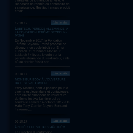
cinéastes de l’Amérique à l’Asie. À
l’occasion de l’année du centenaire de
sa naissance, l’Institut français produit
et fait...
Lire la suite
12.10.17
LUBITSCH, PÉRIODE ALLEMANDE, À
LA FONDATION JÉRÔME SEYDOUX-
PATHÉ
En Novembre 2017, la Fondation
Jérôme Seydoux-Pathé propose de
découvrir un cycle inédit sur Ernst
Lubitsch. « L'étonnant Monsieur
Lubitsch ! » lèvera le voile sur la
période allemande du réalisateur, celle
où ce dernier faisait ses...
Lire la suite
09.10.17
MONSIEUR EDDY À L'OUVERTURE
DU FESTIVAL LUMIÈRE
Eddy Mitchell, dont la passion pour le
cinéma est légendaire et contagieuse,
sera l’invité d’honneur de l’ouverture
du 9ème festival Lumière qui se
tiendra le samedi 14 octobre 2017 à la
Halle Tony Garnier à Lyon. Bertrand
Tavernier,...
Lire la suite
06.10.17
UN INÉDIT DE VICTOR SJÖSTRÖM
La Direction du patrimoine