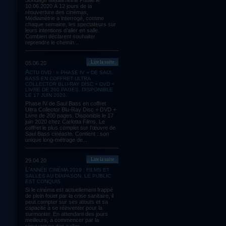
Sondage Médiamétrie Publié le
10.06.2020 À 12 jours de la
réouverture des cinémas,
Médiamétrie a interrogé, comme
chaque semaine, les spectateurs sur
leurs intentions d’aller en salle.
Combien déclarent souhaiter
reprendre le chemin...
Lire la suite
05.06.20
ACTU DVD : « PHASE IV » DE SAUL
BASS EN COFFRET ULTRA
COLLECTOR BLU-RAY DISC + DVD +
LIVRE DE 200 PAGES. DISPONIBLE
LE 17 JUIN 2020.
Phase IV de Saul Bass en coffret
Ultra Collector Blu-Ray Disc + DVD +
Livre de 200 pages. Disponible le 17
juin 2020 chez Carlotta Films. Le
coffret le plus complet sur l’œuvre de
Saul Bass cinéaste. Contient : son
unique long-métrage de...
Lire la suite
29.04.20
L'ANNÉE CINÉMA 2019 : FILMS ET
SALLES AU DIAPASON, LE PUBLIC
EST CONQUIS.
Si le cinéma est actuellement frappé
de plein fouet par la crise sanitaire, il
peut compter sur ses atouts et sa
capacité à se réinventer pour la
surmonter. En attendant des jours
meilleurs, à commencer par la