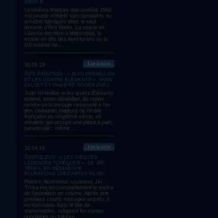
JIBOKJI.
Le cinéma français des années 1960
est peuplé d’objets spectaculaires ou
anodins fabriqués dans le seul
dessein d’être filmés. La statue de
L’Année dernière à Marienbad, le
mobile en tôle des Aventuriers ou la
DS volante de...
Lire la suite
30.05.19
INFO PARUTION : « JEAN GRÉMILLON
ET LES QUATRE ÉLÉMENTS », YANN
CALVET ET PHILIPPE ROGER (DIR.)
Jean Grémillon et les quatre Éléments
entend, sinon réhabiliter, du moins
rendre un hommage renouvelé à l'un
des cinéastes majeurs de l’école
française du vingtième siècle, un
créateur qui occupe une place à part,
paradoxale : même...
Lire la suite
30.04.19
SORTIE DVD : « LES VIEILLES
LÉGENDES TCHÈQUES », DE JIRÍ
TRNKA, EN MEDIABOOK
BLURAY/DVD CHEZ ARTUS FILMS.
Peintre, illustrateur, sculpteur, Jirí
Trnka est incontestablement le maître
de l’animation en volume. Après ses
premiers courts métrages animés, il
se spécialise dans le film de
marionnettes, adaptant les contes
populaires du folklore...