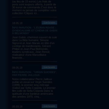
(au lieu de 15 euros).Les frais de
ports sont toujours offerts, à partir de
30 euros de commande.C'est donc le
moment ou jamais de compléter votre
collection !Cliquez ici...
Lire la suite
18.05.18
INFO PARUTION : "L'ÉCRAN ROUGE -
SYNDICALISME ET CINÉMA DE GABIN
À BELMONDO"
Jean Gabin, cheminot couvert de suie
dans La Bête humaine, Simone
Signoret et Jean Marais en tête d’un
cortège de manifestants, Gérard
Philipe et Jean-Paul Belmondo,
leaders syndicaux, Jean Renoir,
réalisateur d’une Marseillaise
financée...
Lire la suite
09.05.18
INFO PARUTION : "VIRGIN SUICIDES",
PAR PIERRE JAILLOUX.
Notre collaborateur Pierre Jailloux
publie un essai sur Virgin Suicides
(1999), le premier long métrage
réalisé par Sofia Coppola. Le premier
film culte de Sofia Coppola Dans la
quiétude d’une banlieue américaine
des années 1970, cinq...
Lire la suite
05.03.18