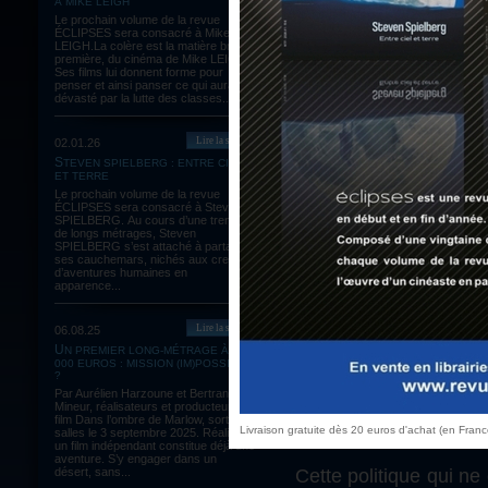
À MIKE LEIGH
Le prochain volume de la revue
ÉCLIPSES sera consacré à Mike
LEIGH.La colère est la matière brute,
première, du cinéma de Mike LEIGH.
À 
Ses films lui donnent forme pour
d
penser et ainsi panser ce qui aura été
dévasté par la lutte des classes...
ba
c
Lire la suite
02.01.26
balzacienne de Rastig
STEVEN SPIELBERG : ENTRE CIEL
ET TERRE
Le prochain volume de la revue
Avec Éric Rohmer, Fr
ÉCLIPSES sera consacré à Steven
d’André Bazin,
Jean
SPIELBERG. Au cours d’une trentaine
de longs métrages, Steven
française" abhorrée)
SPIELBERG s’est attaché à partager
ses cauchemars, nichés aux creux
italien avec le cinéma
d’aventures humaines en
apparence...
La politique des aut
Lire la suite
06.08.25
minorités : vieux m
UN PREMIER LONG-MÉTRAGE À 60
Ophuls et Abel Gance)
000 EUROS : MISSION (IM)POSSIBLE
?
Rossellini), singular
Par Aurélien Harzoune et Bertrand
Jean-Pierre Melville
Mineur, réalisateurs et producteurs du
film Dans l’ombre de Marlow, sortie en
Jacques Tati).
Livraison gratuite dès 20 euros d'achat (en Fran
salles le 3 septembre 2025. Réaliser
un film indépendant constitue déjà une
aventure. S’y engager dans un
Cette politique qui ne
désert, sans...