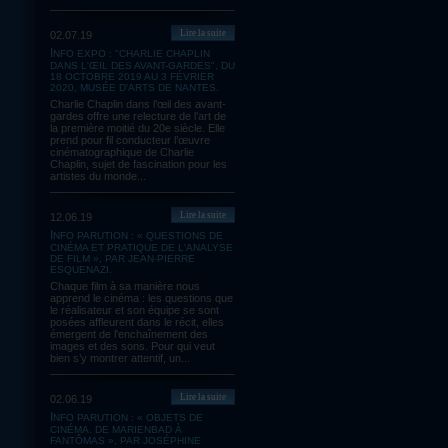
Lire la suite
02.07.19
INFO EXPO : "CHARLIE CHAPLIN
DANS L'ŒIL DES AVANT-GARDES", DU
18 OCTOBRE 2019 AU 3 FÉVRIER
2020, MUSÉE D'ARTS DE NANTES.
Charlie Chaplin dans l’œil des avant-
gardes offre une relecture de l’art de
la première moitié du 20e siècle. Elle
prend pour fil conducteur l’œuvre
cinématographique de Charlie
Chaplin, sujet de fascination pour les
artistes du monde...
Lire la suite
12.06.19
INFO PARUTION : « QUESTIONS DE
CINÉMA ET PRATIQUE DE L'ANALYSE
DE FILM », PAR JEAN-PIERRE
ESQUENAZI.
Chaque film à sa manière nous
apprend le cinéma : les questions que
le réalisateur et son équipe se sont
posées affleurent dans le récit, elles
émergent de l'enchaînement des
images et des sons. Pour qui veut
bien s’y montrer attentif, un...
Lire la suite
02.06.19
INFO PARUTION : « OBJETS DE
CINÉMA. DE MARIENBAD À
FANTÔMAS », PAR JOSÉPHINE