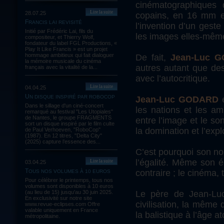
cinématographiques 
Lire la suite
28.07.25
copains, en 16 mm et
FRANCIS LAI REVISITÉ
l’invention d’un geste
Initié par Frédéric Lai, fils du
les images elles-mêm
compositeur, et Thierry Wolf,
fondateur du label FGL Productions, «
Play It Like Francis » est un projet
hommage ambitieux qui fait dialoguer
De fait,
Jean-Luc 
la mémoire musicale du cinéma
autres autant que des 
français avec la vitalité de la...
avec l’autocritique.
Lire la suite
04.04.25
UN DISQUE INSPIRÉ PAR ROBOCOP
Jean-Luc GODARD
e
Dans le sillage d'un ciné-concert
les nations et les am
remarqué au festival "Les Utopiales"
de Nantes, le groupe FRAGMENTS
entre l’image et le son
sort un disque inspiré par le film culte
la domination et l’expl
de Paul Verhoeven, "RoboCop"
(1987). En 12 titres, "Delta City"
(2025) capture l’essence des...
C’est pourquoi son no
l’égalité. Même son é
Lire la suite
03.04.25
contraire ; le cinéma, 
TOUS NOS VOLUMES À 10 EUROS
Pour célébrer le printemps, tous nos
volumes sont disponibles à 10 euros
Le père de Jean-Lu
(au lieu de 15) jusqu'au 30 juin 2025.
En exclusivité sur notre site
civilisation, la même
www.revue-eclipses.com Offre
valable uniquement en France
la balistique à l’âge a
métropolitaine.