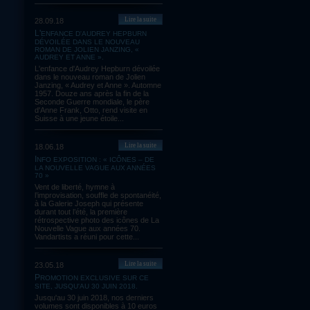
Lire la suite
28.09.18
L'ENFANCE D'AUDREY HEPBURN
DÉVOILÉE DANS LE NOUVEAU
ROMAN DE JOLIEN JANZING, «
AUDREY ET ANNE ».
L'enfance d'Audrey Hepburn dévoilée
dans le nouveau roman de Jolien
Janzing, « Audrey et Anne ». Automne
1957. Douze ans après la fin de la
Seconde Guerre mondiale, le père
d'Anne Frank, Otto, rend visite en
Suisse à une jeune étoile...
Lire la suite
18.06.18
INFO EXPOSITION : « ICÔNES – DE
LA NOUVELLE VAGUE AUX ANNÉES
70 »
Vent de liberté, hymne à
l’improvisation, souffle de spontanéité,
à la Galerie Joseph qui présente
durant tout l’été, la première
rétrospective photo des icônes de La
Nouvelle Vague aux années 70.
Vandartists a réuni pour cette...
Lire la suite
23.05.18
PROMOTION EXCLUSIVE SUR CE
SITE, JUSQU'AU 30 JUIN 2018.
Jusqu'au 30 juin 2018, nos derniers
volumes sont disponibles à 10 euros