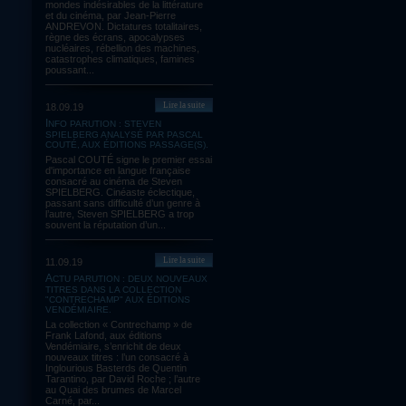
mondes indésirables de la littérature
et du cinéma, par Jean-Pierre
ANDREVON. Dictatures totalitaires,
règne des écrans, apocalypses
nucléaires, rébellion des machines,
catastrophes climatiques, famines
poussant...
Lire la suite
18.09.19
INFO PARUTION : STEVEN
SPIELBERG ANALYSÉ PAR PASCAL
COUTÉ, AUX ÉDITIONS PASSAGE(S).
Pascal COUTÉ signe le premier essai
d'importance en langue française
consacré au cinéma de Steven
SPIELBERG. Cinéaste éclectique,
passant sans difficulté d’un genre à
l’autre, Steven SPIELBERG a trop
souvent la réputation d’un...
Lire la suite
11.09.19
ACTU PARUTION : DEUX NOUVEAUX
TITRES DANS LA COLLECTION
"CONTRECHAMP" AUX ÉDITIONS
VENDÉMIAIRE.
La collection « Contrechamp » de
Frank Lafond, aux éditions
Vendémiaire, s’enrichit de deux
nouveaux titres : l’un consacré à
Inglourious Basterds de Quentin
Tarantino, par David Roche ; l’autre
au Quai des brumes de Marcel
Carné, par...