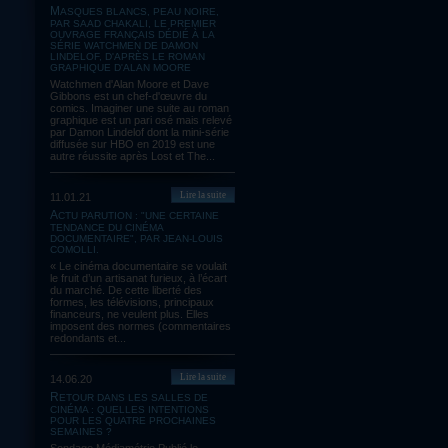
MASQUES BLANCS, PEAU NOIRE,
PAR SAAD CHAKALI, LE PREMIER
OUVRAGE FRANÇAIS DÉDIÉ À LA
SÉRIE WATCHMEN DE DAMON
LINDELOF, D'APRÈS LE ROMAN
GRAPHIQUE D'ALAN MOORE
Watchmen d'Alan Moore et Dave
Gibbons est un chef-d'œuvre du
comics. Imaginer une suite au roman
graphique est un pari osé mais relevé
par Damon Lindelof dont la mini-série
diffusée sur HBO en 2019 est une
autre réussite après Lost et The...
Lire la suite
11.01.21
ACTU PARUTION : "UNE CERTAINE
TENDANCE DU CINÉMA
DOCUMENTAIRE", PAR JEAN-LOUIS
COMOLLI.
« Le cinéma documentaire se voulait
le fruit d’un artisanat furieux, à l’écart
du marché. De cette liberté des
formes, les télévisions, principaux
financeurs, ne veulent plus. Elles
imposent des normes (commentaires
redondants et...
Lire la suite
14.06.20
RETOUR DANS LES SALLES DE
CINÉMA : QUELLES INTENTIONS
POUR LES QUATRE PROCHAINES
SEMAINES ?