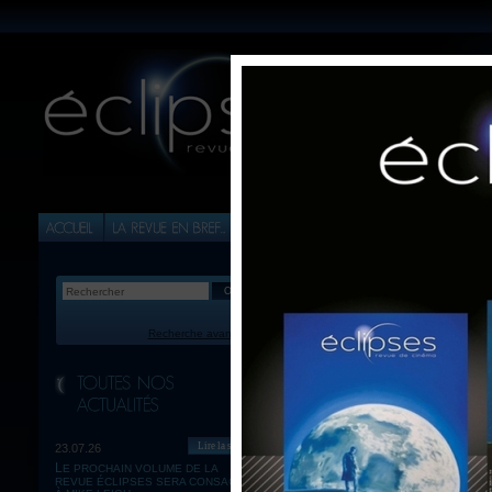
Recherche avancée
É
?
Lire la suite
23.07.26
LE PROCHAIN VOLUME DE LA
REVUE ÉCLIPSES SERA CONSACRÉ
So