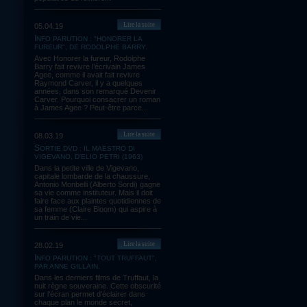
Lire la suite
05.04.19
INFO PARUTION : "HONORER LA
FUREUR", DE RODOLPHE BARRY.
Avec Honorer la fureur, Rodolphe
Barry fait revivre l’écrivain James
Agee, comme il avait fait revivre
Raymond Carver, il y a quelques
années, dans son remarqué Devenir
Carver. Pourquoi consacrer un roman
à James Agee ? Peut-être parce...
Lire la suite
08.03.19
SORTIE DVD : IL MAESTRO DI
VIGEVANO, D'ELIO PETRI (1963)
Dans la petite ville de Vigevano,
capitale lombarde de la chaussure,
Antonio Monbelli (Alberto Sordi) gagne
sa vie comme instituteur. Mais il doit
faire face aux plaintes quotidiennes de
sa femme (Claire Bloom) qui aspire à
un train de vie...
Lire la suite
28.02.19
INFO PARUTION : "TOUT TRUFFAUT",
PAR ANNE GILLAIN.
Dans les derniers films de Truffaut, la
nuit règne souveraine. Cette obscurité
sur l’écran permet d’éclairer dans
chaque plan le monde secret,