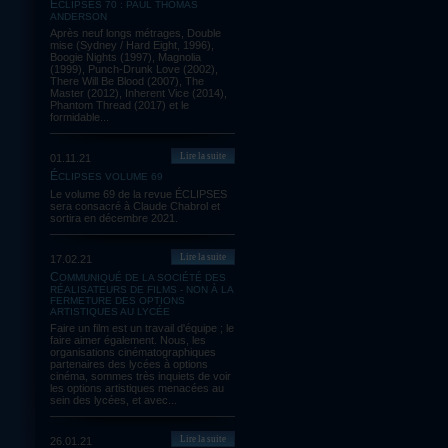
ÉCLIPSES 70 : PAUL THOMAS
ANDERSON
Après neuf longs métrages, Double
mise (Sydney / Hard Eight, 1996),
Boogie Nights (1997), Magnolia
(1999), Punch-Drunk Love (2002),
There Will Be Blood (2007), The
Master (2012), Inherent Vice (2014),
Phantom Thread (2017) et le
formidable...
Lire la suite
01.11.21
ÉCLIPSES VOLUME 69
Le volume 69 de la revue ÉCLIPSES
sera consacré à Claude Chabrol et
sortira en décembre 2021.
Lire la suite
17.02.21
COMMUNIQUÉ DE LA SOCIÉTÉ DES
RÉALISATEURS DE FILMS - NON À LA
FERMETURE DES OPTIONS
ARTISTIQUES AU LYCÉE
Faire un film est un travail d'équipe ; le
faire aimer également. Nous, les
organisations cinématographiques
partenaires des lycées à options
cinéma, sommes très inquiets de voir
les options artistiques menacées au
sein des lycées, et avec...
Lire la suite
26.01.21