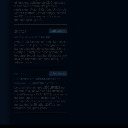
cinématographique du CNC annonce
la découverte d'un film perdu du
réalisateur Victor Sjöström. Un film de
Victor Sjöström, Judaspengar, réalisé
en 1915, considéré jusqu'à ce jour
comme perdu a été...
Lire la suite
25.07.17
LA VIE DE GUITRY EN BD
Avec Noël Simsolo et Paolo Martinello,
découvrez la première biographie en
bande dessinée de la légende Sacha
Guitry. Un diptyque passionnant et
documenté qui nous fait découvrir, au-
delà de l’homme des bons mots, un
artiste très en...
Lire la suite
22.07.17
ÉCLIPSES 60 : HENRI-GEORGES
CLOUZOT, L'OEUVRE AU NOIR
Le prochain numéro d'ÉCLIPSES est
consacré à l’œuvre de l’inestimable
Henri-Georges CLOUZOT. Le volume
de 160 pages sera disponible à la
commande et au téléchargement sur
ce site dès le 25 juillet 2017, et en
librairies quelques jours...