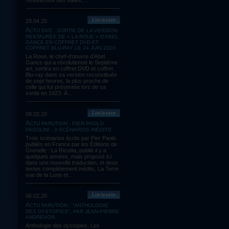
réouverture des salles,...
Lire la suite
28.04.20
ACTU DVD : SORTIE DE LA VERSION
RESTAURÉE DE « LA ROUE » D’ABEL
GANCE EN COFFRET DVD ET
COFFRET BLU-RAY LE 24 JUIN 2020.
La Roue, le chef-d’œuvre d’Abel
Gance qui a révolutionné le Septième
art, sortira en coffret DVD et coffret
Blu-ray dans sa version reconstituée
de sept heures, la plus proche de
celle qui fut présentée lors de sa
sortie en 1923. À...
Lire la suite
08.02.20
ACTU PARUTION : PIER PAOLO
PASOLINI - 3 SCÉNARIOS INÉDITS
Trois scénarios écrits par Pier Paolo
publiés en France par les Éditions de
Grenelle : La Ricotta, publié il y a
quelques années, mais proposé ici
dans une nouvelle traduction, et deux
textes complètement inédits, La Terre
vue de la Lune et...
Lire la suite
06.02.20
ACTU PARUTION : "ANTHOLOGIE
DES DYSTOPIES", PAR JEAN-PIERRE
ANDREVON.
Anthologie des dystopies. Les