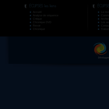
Accueil
La revu
Analyse de séquence
Comma
Critique
Archiv
Chronique DVD
Les au
Revoir
Contac
Chronique
S’abon
Développeme