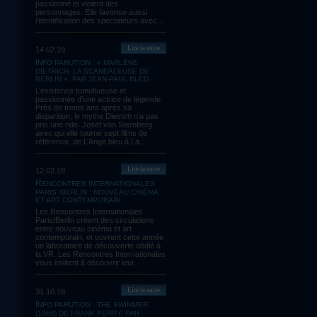
passionné et violent des
personnages. Elle favorise aussi
l’identification des spectateurs avec...
Lire la suite
14.02.19
INFO PARUTION : « MARLÈNE
DIETRICH, LA SCANDALEUSE DE
BERLIN », PAR JEAN-PAUL BLED.
L’existence tumultueuse et
passionnée d’une actrice de légende.
Près de trente ans après sa
disparition, le mythe Dietrich n’a pas
pris une ride. Josef von Sternberg
avec qui elle tourne sept films de
référence, de L’Ange bleu à La...
Lire la suite
12.02.19
RENCONTRES INTERNATIONALES
PARIS /BERLIN : NOUVEAU CINÉMA
ET ART CONTEMPORAIN.
Les Rencontres Internationales
Paris/Berlin créent des circulations
entre nouveau cinéma et art
contemporain, et ouvrent cette année
un laboratoire de découverte dédié à
la VR. Les Rencontres Internationales
vous invitent à découvrir leur...
Lire la suite
31.10.18
INFO PARUTION : THE SWIMMER
(1968) DE FRANK PERRY, PAR