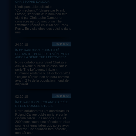
CHRISTOPHE DAMOUR.
L'indispensable collection
"Contrechamp" (dirigée par Frank
Lafond) s'enrichit d'un nouveau titre
signé par Christophe Damour et
consacré au trop méconnu The
Swimmer, réalisé en 1968 par Frank
Perry. En visite chez des voisins dans
une...
Lire la suite
24.10.18
IN FO PARUTION : "HUMANITÉ
RESTANTE - PENSER L'ÉVÈNEMENT
AVEC LA SÉRIE THE LEFTOVERS"
Notre collaborateur Saad Chakali et
Alexia Roux publient un essai sur la
série The Leftovers, intitulé «
Humanité restante ». 14 octobre 2011
: ce jour où plus rien ne sera comme
avant, 2 % de la population mondiale
disparaît....
Lire la suite
02.10.18
INFO PARUTION : ROLAND CARRÉE
ET LES GOSSES D'ITALIE.
Notre collaborateur (et coordinateur)
Roland Carrée publie un livre sur le
cinéma italien. Les années 1990 et
2000 constituent une période cruciale
pour le cinéma italien qui, après avoir
traversé une situation très délicate,
connaît une...