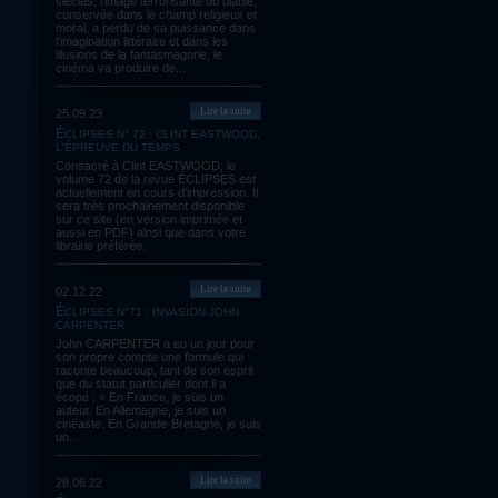
siècles, l’image terrorisante du diable,
conservée dans le champ religieux et
moral, a perdu de sa puissance dans
l’imagination littéraire et dans les
illusions de la fantasmagorie, le
cinéma va produire de...
Lire la suite
25.09.23
ÉCLIPSES N° 72 : CLINT EASTWOOD,
L'ÉPREUVE DU TEMPS
Consacré à Clint EASTWOOD, le
volume 72 de la revue ÉCLIPSES est
actuellement en cours d'impression. Il
sera très prochainement disponible
sur ce site (en version imprimée et
aussi en PDF) ainsi que dans votre
librairie préférée.
Lire la suite
02.12.22
ÉCLIPSES N°71 : INVASION JOHN
CARPENTER
John CARPENTER a eu un jour pour
son propre compte une formule qui
raconte beaucoup, tant de son esprit
que du statut particulier dont il a
écopé : « En France, je suis un
auteur. En Allemagne, je suis un
cinéaste. En Grande-Bretagne, je suis
un...
Lire la suite
28.06.22