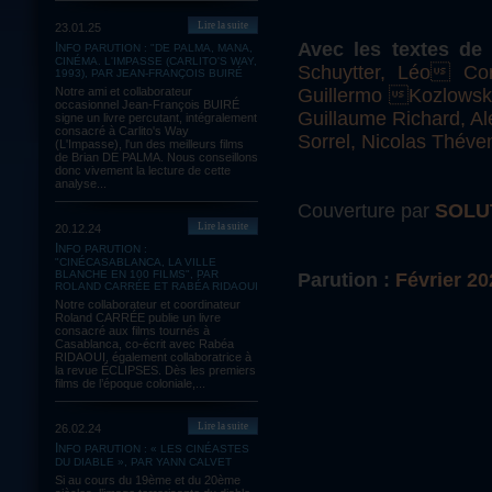
Lire la suite
23.01.25
Avec les textes de 
INFO PARUTION : "DE PALMA, MANA,
CINÉMA. L'IMPASSE (CARLITO'S WAY,
Schuytter, Léo Cor
1993), PAR JEAN-FRANÇOIS BUIRÉ
Guillermo Kozlowski
Notre ami et collaborateur
occasionnel Jean-François BUIRÉ
Guillaume Richard, A
signe un livre percutant, intégralement
consacré à Carlito's Way
Sorrel, Nicolas Théven
(L'Impasse), l'un des meilleurs films
de Brian DE PALMA. Nous conseillons
donc vivement la lecture de cette
analyse...
Couverture par
SOLU
Lire la suite
20.12.24
INFO PARUTION :
"CINÉCASABLANCA, LA VILLE
BLANCHE EN 100 FILMS", PAR
Parution :
Février 20
ROLAND CARRÉE ET RABÉA RIDAOUI
Notre collaborateur et coordinateur
Roland CARRÉE publie un livre
consacré aux films tournés à
Casablanca, co-écrit avec Rabéa
RIDAOUI, également collaboratrice à
la revue ÉCLIPSES. Dès les premiers
films de l’époque coloniale,...
Lire la suite
26.02.24
INFO PARUTION : « LES CINÉASTES
DU DIABLE », PAR YANN CALVET
Si au cours du 19ème et du 20ème