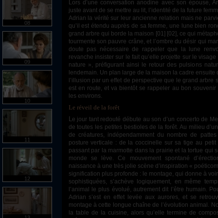
Lors d’une conversation anodine avec son épouse, A
juste avant de se mettre au lit, l’identité de la future fem
Adrian la vérité sur leur ancienne relation mais ne parvie
08
qu’il est étendu auprès de sa femme, une lune bien ron
grand arbre qui borde la maison [01] [02], ce qui métapho
tourmente son pauvre crâne, et l’ombre du désir qui marty
doute pas nécessaire de rappeler que la lune renvo
revanche insister sur le fait qu’elle projette sur le vis
09
nature », préfigurant ainsi le retour des pulsions natu
lendemain. Un plan large de la maison la cadre ensuite d
l’illusion par un effet de perspective que le grand arbre s
est en route, et va bientôt se rappeler au bon souveni
les environs.
10
Le réveil de la forêt
Le jour tant redouté débute au son d’un concerto de Mendelssohn, qui accompagne le réveil
de toutes les petites bestioles de la forêt. Au milieu d’u
de créatures, indépendamment du nombre de pattes d
11
posture verticale : de la coccinelle sur sa tige au peti
passant par la marmotte dans la prairie et la tortue qui 
monde se lève. Ce mouvement spontané d’érectio
naissance à une très jolie scène d’inspiration « poéti
signification plus profonde : le montage, qui donne à voir
12
sophistiquées, s’achève logiquement, en même temps
l’animal le plus évolué, autrement dit l’être humain. Po
Adrian s’est en effet levée aux aurores, et se retro
montage à cette longue chaîne de l’évolution animal. No
la table de la cuisine, alors qu’elle termine de compo
13