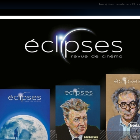
Inscription newsletter
-
Flux 
COMÉDIE ÉROTIQUE D'UNE NUIT D'ÉTÉ
(Woody Allen, 1982)
01
LA NATURE COMME CONT
par
Valentin Noël
le 10.0