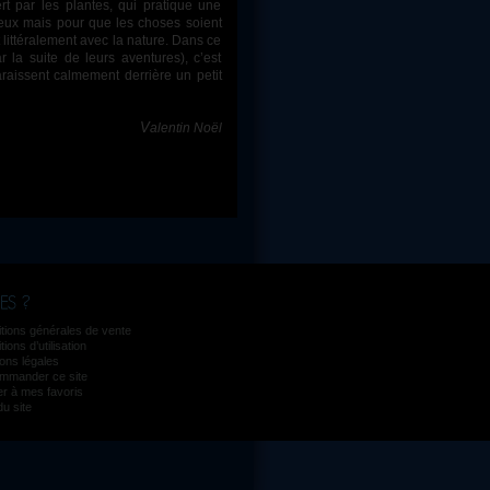
rt par les plantes, qui pratique une
leux mais pour que les choses soient
t littéralement avec la nature. Dans ce
r la suite de leurs aventures), c’est
araissent calmement derrière un petit
Valentin Noël
tions générales de vente
ions d’utilisation
ons légales
mmander ce site
er à mes favoris
du site