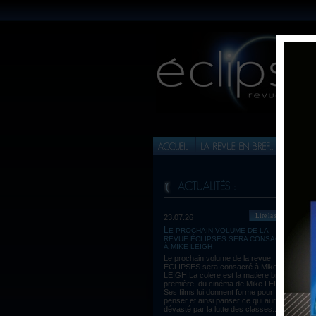
Lire la suite
23.07.26
LE PROCHAIN VOLUME DE LA
REVUE ÉCLIPSES SERA CONSACRÉ
À MIKE LEIGH
Le prochain volume de la revue
ÉCLIPSES sera consacré à Mike
LEIGH.La colère est la matière brute,
première, du cinéma de Mike LEIGH.
Ses films lui donnent forme pour
penser et ainsi panser ce qui aura été
dévasté par la lutte des classes...