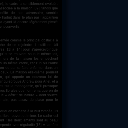
 »), le cadre a sensiblement évolué :
 associée à la maison [09], tandis que
anéité de son adversaire, semble
traduit dans le plan par l’apparition
ra ayant là encore légèrement pivoté
nt convertis.
e de se rejoindre. Il suffit en fait
res [11] à [14] pour s’apercevoir que
’ils se trouvent sous le même toit,
s murs de la maison les empêchent
s un même cadre, car l’un ou l’autre
ison ou par se faire enfermer dans un
e deux. La maison elle-même pourrait
ion, qui apporte un nouveau lot de
sir qu’éprouve Andrew pour Ariel, et à
dées sur la monogamie, qu’il provoque
hes florales que l’on remarque en de
le « déficit de nature » dont souffre
humain, pas assez de place pour le
 libre, ouvert et intime. Le cadre est
sant : les deux amants sont au beau
rpente avec régularité [15]. A l’arrière