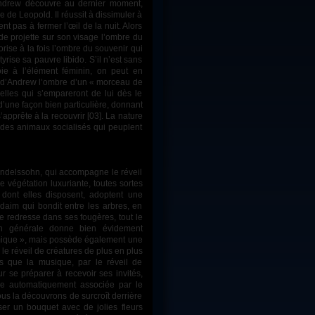
ndrew découvre au dernier moment,
me de Leopold. Il réussit à dissimuler à
nt pas à fermer l’œil de la nuit. Alors
de projette sur son visage l’ombre du
rise à la fois l’ombre du souvenir qui
rise sa pauvre libido. S’il n’est sans
ie à l’élément féminin, on peut en
age d’Andrew l’ombre d’un « morceau de
relles qui s’empareront de lui dès le
’une façon bien particulière, donnant
’apprête à la recouvrir [03]. La nature
r des animaux socialisés qui peuplent
ne végétation luxuriante, toutes sortes
ont elles disposent, adoptent une
t daim qui bondit entre les arbres, en
se redresse dans ses fougères, tout le
n générale donne bien évidement
comique », mais possède également une
 le réveil de créatures de plus en plus
 que la musique, par le réveil de
ur se préparer à recevoir ses invités,
uve automatiquement associée par le
us la découvrons de surcroît derrière
ser un bouquet avec de jolies fleurs