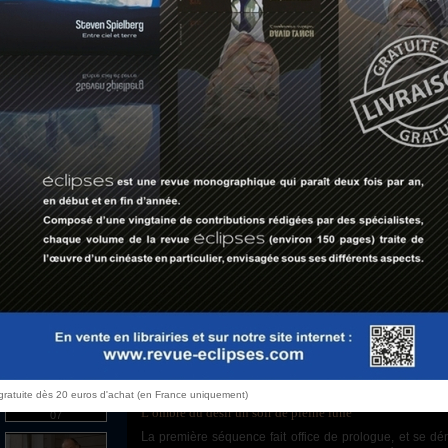
Dans
Comédie érotique d'une nuit d'été
(1982),
Wo
02
l’influence bergmanienne, particulièrement présente
vingts, avec la matière qui donne toute sa saveur à sa
justement défaut aux films du maître scandinave : un 
déjanté. Il en résulte un film très drôle, très sensible et 
épineux que nous connaissons malheureusement tous.
03
Allen pose cette question cruellement ordinaire, q
j’avais…» et se solde toujours par le même constat : « R
occasion manquée ».
Au sortir de l’adolescence, au tout début du XXe siècle, Andrew (Woody Allen) n’a pas su
04
saisir sa chance avec Ariel (Mia Farrow) et ne s’en es
sont écoulés, et Andrew est désormais marié à Adrian 
plusieurs mois le lit conjugal. Dans leur maison de campa
vont accueillir deux nouveaux couples le temps d’u
Roberts), médecin porté sur la bagatelle et meilleur a
05
nouvelle maîtresse Dulcy (Julie Hagerty), une belle infi
ensuite Leopold (Jose Ferrer), le cousin germain d’Adr
même et célibataire endurci, venu présenter sa futur
hasard malencontreux, l’Ariel qu’Andrew n’a jamais pu 
est magique, et la valse des couples, dans une atm
06
pouvoir commencer. D’une séquence à l’autre, Woody
l’intrusion progressive de la nature au cœur de la maison
à l’écran le retour du pulsionnel dans un cadre dome
civilisation.
 gratuite dès 20 euros d'achat (en France uniquement)
L’ombre du désir un soir de pleine lune
07
La première séquence fait office de prologue, et se déroule la veille du week-end fatidique.