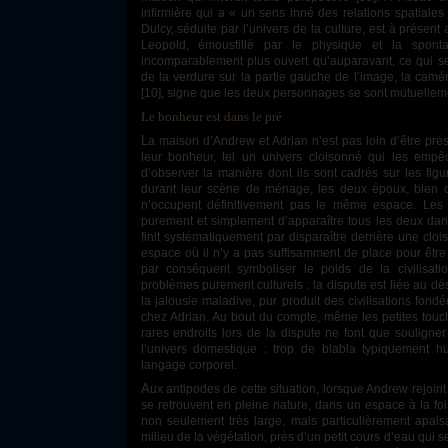
infirmière qui a « un sens inné des relations spatiales
Dulcy, séduite par l’univers de la culture, est à présent
Leopold, émoustillé par le physique et la spont
incomparablement plus ouvert qu’auparavant, ce qui se 
de la verdure sur la partie gauche de l’image, la camé
[10], signe que les deux personnages se sont mutuelleme
Le bonheur est dans le pré
La maison d’Andrew et Adrian n’est pas loin d’être présentée comme le principal obstacle à
leur bonheur, tel un univers cloisonné qui les empêch
d’observer la manière dont ils sont cadrés sur les figu
durant leur scène de ménage, les deux époux, bien qu
n’occupent définitivement pas le même espace. Le
purement et simplement d’apparaître tous les deux dan
finit systématiquement par disparaître derrière une clo
espace où il n’y a pas suffisamment de place pour êtr
par conséquent symboliser le poids de la civilisat
problèmes purement culturels : la dispute est liée au dé
la jalousie maladive, pur produit des civilisations fon
chez Adrian. Au bout du compte, même les petites touc
rares endroits lors de la dispute ne font que souligner 
l’univers domestique : trop de blabla typiquement 
langage corporel.
Aux antipodes de cette situation, lorsque Andrew rejoint Ariel en cachette à la nuit tombée, ils
se retrouvent en pleine nature, dans un espace à la fois
non seulement très large, mais particulièrement apai
milieu de la végétation, près d’un petit cours d’eau qui se