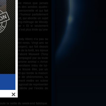
ody Allen
marie mieux que jamais
 dans ses œuvres des années quatre-
 filmographie personnelle et qui fait
joyeux sens de l’humour parfaitement
très bien construit, qui aborde un sujet
 Le onzième long-métrage de Woody
ui commence par « Et si seulement
ien au monde n’est plus triste qu’une
t jamais vraiment remis. Vingt ans se
(Mary Steenburgen), qui fuit depuis
gne à la lisière de la forêt, les époux
n week-end : d’abord Maxwell (Tony
mi d’Andrew, accompagné par sa toute
rmière au « charisme animal ». Arrive
ian, vieil universitaire imbu de lui-
e épouse qui se trouve être, par un
oublier. La forêt qui borde la maison
osphère saturée de phéromones, va
 va subrepticement mettre en scène
, comme s’il s’agissait de représenter
stique rendu stérile par l’excès de