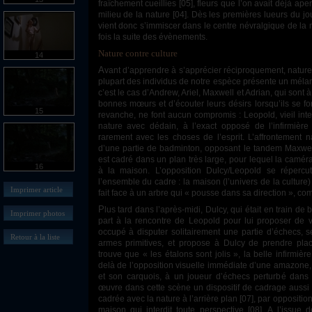
fraîchement cueillies [05], fleurs que l’on avait déjà a
milieu de la nature [04]. Dès les premières lueurs du jou
vient donc s’immiscer dans le centre névralgique de la
fois la suite des évènements.
Nature contre culture
14
Avant d’apprendre à s’apprécier réciproquement, nature et culture vont d’abord s’affronter. La
plupart des individus de notre espèce présente un mél
c’est le cas d’Andrew, Ariel, Maxwell et Adrian, qui sont
bonnes mœurs et d’écouter leurs désirs lorsqu’ils se f
15
revanche, ne font aucun compromis : Leopold, vieil int
nature avec dédain, à l’exact opposé de l’infirmièr
rarement avec les choses de l’esprit. L’affrontement n
d’une partie de badminton, opposant le tandem Maxwell
est cadré dans un plan très large, pour lequel la camér
16
à la maison. L’opposition Dulcy/Leopold se répercut
l’ensemble du cadre : la maison (l’univers de la culture)
Imprimer article
fait face à un arbre qui « pousse dans sa direction », com
Plus tard dans l’après-midi, Dulcy, qui était en train de battre Andrew et Maxwell au tir à l’arc,
Imprimer photos
part à la rencontre de Leopold pour lui proposer de v
occupé à disputer solitairement une partie d’échecs, s
Retour à la liste
armes primitives, et propose à Dulcy de prendre place
trouve que « les étalons sont jolis », la belle infirmiè
delà de l’opposition visuelle immédiate d’une amazone,
et son carquois, à un joueur d’échecs perturbé dans
œuvre dans cette scène un dispositif de cadrage aussi 
cadrée avec la nature à l’arrière plan [07], par oppositi
maison qui interdit toute perspective [08]. A l’issue 