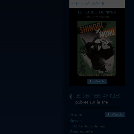
LE SECRET DU NINJA
Satsuo Yamamoto
Lire l'article
Lire l'article
23.07.26
REVOIR
Le Secret du ninja
FILM :
Ni dieu ni maître