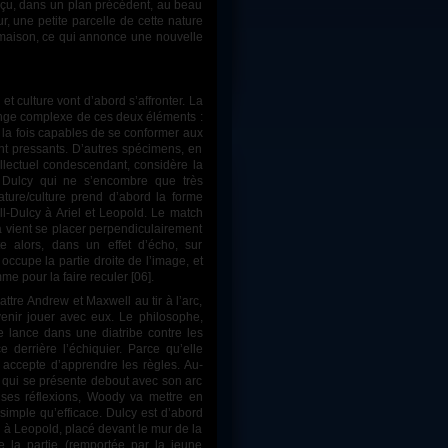
perçu, dans un plan précédent, au beau
r, une petite parcelle de cette nature
 maison, ce qui annonce une nouvelle
ange complexe de ces deux éléments :
 à la fois capables de se conformer aux
ont pressants. D’autres spécimens, en
ellectuel condescendant, considère la
e Dulcy qui ne s’encombre que très
ature/culture prend d’abord la forme
-Dulcy à Ariel et Leopold. Le match
a vient se placer perpendiculairement
e alors, dans un effet d’écho, sur
 occupe la partie droite de l’image, et
me pour la faire reculer [06].
enir jouer avec eux. Le philosophe,
e lance dans une diatribe contre les
 derrière l’échiquier. Parce qu’elle
re accepte d’apprendre les règles. Au-
 qui se présente debout avec son arc
 ses réflexions, Woody va mettre en
simple qu’efficace. Dulcy est d’abord
on à Leopold, placé devant le mur de la
de la partie (remportée par la jeune