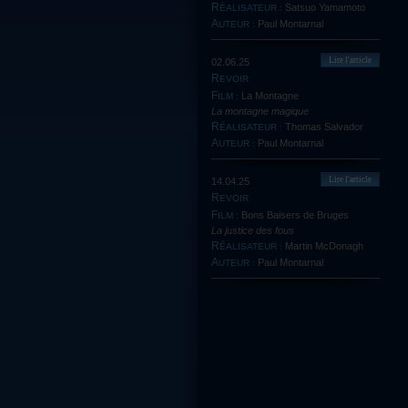
Satsuo Yamamoto
RÉALISATEUR :
Paul Montarnal
AUTEUR :
Lire l'article
02.06.25
REVOIR
La Montagne
FILM :
La montagne magique
Thomas Salvador
RÉALISATEUR :
Paul Montarnal
AUTEUR :
Lire l'article
14.04.25
REVOIR
Bons Baisers de Bruges
FILM :
La justice des fous
Martin McDonagh
RÉALISATEUR :
Paul Montarnal
AUTEUR :