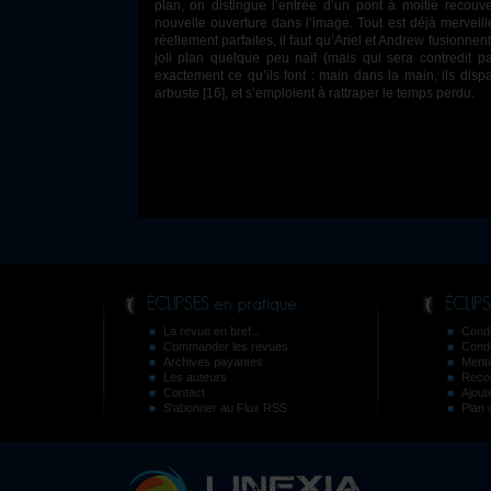
plan, on distingue l’entrée d’un pont à moitié recouve
nouvelle ouverture dans l’image. Tout est déjà merveil
réellement parfaites, il faut qu’Ariel et Andrew fusionnen
joli plan quelque peu naïf (mais qui sera contredit pa
exactement ce qu’ils font : main dans la main, ils disp
arbuste [16], et s’emploient à rattraper le temps perdu.
La revue en bref...
Condi
Commander les revues
Condit
Archives payantes
Menti
Les auteurs
Reco
Contact
Ajout
S’abonner au Flux RSS
Plan 