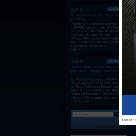
Lire la suite
02.01.26
STEVEN SPIELBERG : ENTRE CIEL
ET TERRE
Le prochain volume de la revue
ÉCLIPSES sera consacré à Steven
SPIELBERG. Au cours d’une trentaine
de longs métrages, Steven
SPIELBERG s’est attaché à partager
ses cauchemars, nichés aux creux
d’aventures humaines en
apparence...
Lire la suite
06.08.25
UN PREMIER LONG-MÉTRAGE À 60
000 EUROS : MISSION (IM)POSSIBLE
?
Par Aurélien Harzoune et Bertrand
Mineur, réalisateurs et producteurs du
film Dans l’ombre de Marlow, sortie en
salles le 3 septembre 2025. Réaliser
un film indépendant constitue déjà une
aventure. S’y engager dans un
désert, sans...
Livraison
Recherche avancée