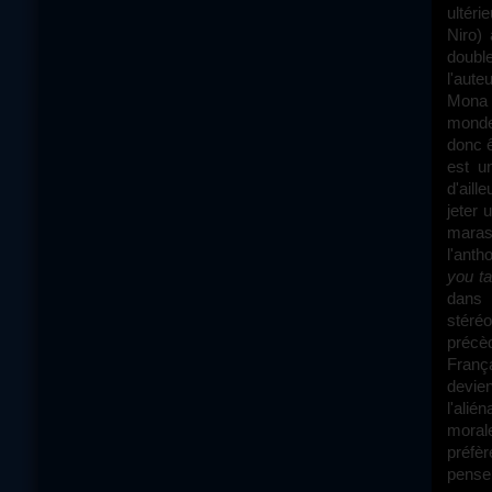
ultér
Niro)
double
l'aute
Mona c
monde 
donc ê
est u
d'aill
jeter 
maras
l'anth
you ta
dans 
stéréo
précèd
França
devien
l'alié
morale
préfèr
penser