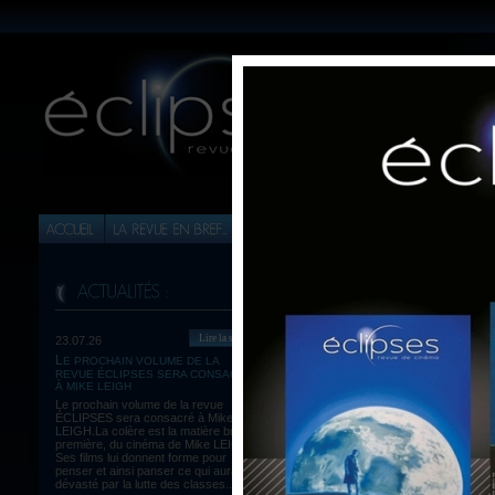
Lire la suite
23.07.26
LE PROCHAIN VOLUME DE LA
Imprimer article
REVUE ÉCLIPSES SERA CONSACRÉ
SÉRI
À MIKE LEIGH
Retour à la liste
(Alain
Le prochain volume de la revue
ÉCLIPSES sera consacré à Mike
LEIGH.La colère est la matière brute,
première, du cinéma de Mike LEIGH.
Ses films lui donnent forme pour
penser et ainsi panser ce qui aura été
dévasté par la lutte des classes...