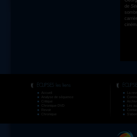
de
Sér
sombre
carriè
cinéma
Accueil
La revu
Analyse de séquence
Comma
Critique
Archiv
Chronique DVD
Les au
Revoir
Contac
Chronique
S’abon