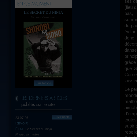
ses dé
(lieu 
LE SECRET DU NINJA
bas, i
Satsuo Yamamoto
sombre
du pau
évita
donc l
décor
danse 
princi
grâce 
que
S
Corne
laisse
Lire l'article
Le personnage de Frank Poupart est la porte d'entrée permettant l'accès à ce
monde 
malho
aimab
d'emp
Lire l'article
23.07.26
toutes
REVOIR
subir 
Le Secret du ninja
FILM :
rebell
Ni dieu ni maître