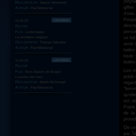
(Myria
Satsuo Yamamoto
RÉALISATEUR :
giflée
Paul Montarnal
AUTEUR :
d'eau,
Poupar
Lire l'article
02.06.25
direc
REVOIR
person
La Montagne
FILM :
se fai
La montagne magique
Thomas Salvador
RÉALISATEUR :
avoir 
Paul Montarnal
AUTEUR :
battre
toute 
Lire l'article
14.04.25
bottes
REVOIR
Les 
Bons Baisers de Bruges
FILM :
poids 
La justice des fous
regar
Martin McDonagh
RÉALISATEUR :
Paul Montarnal
"femme
AUTEUR :
qu'ell
est d
Frank.
de la
provid
De ce point de vue, on pourrait considérer que le film de Corneau est influencé
par
Ta