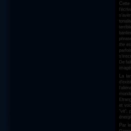
Cette noirceur est encore renforcée par des dialogues magistraux, signés par
l'écr
s'avèr
tonali
terrib
banlie
phrase
the e
parfoi
s'insc
De fai
imagée
La langue procure au personnage un relief supplémentaire et un semblant
d'exi
l'alié
monde
Etrang
et voc
"vit",
énergi
Par le mélange d’un ton naturaliste et des expérimentations linguistiques de
George