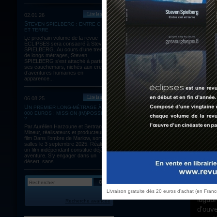
Lire la suite
02.01.26
Alain Corneau, décédé le 30 août 2010, était un cinéaste véritablement inégal,
STEVEN SPIELBERG : ENTRE CIEL
capabl
ET TERRE
polar
Le prochain volume de la revue
ÉCLIPSES sera consacré à Steven
(
Stupe
SPIELBERG. Au cours d’une trentaine
et de
de longs métrages, Steven
SPIELBERG s’est attaché à partager
filmog
ses cauchemars, nichés aux creux
d’aventures humaines en
chef-d
apparence...
sur ce
natural
Lire la suite
06.08.25
UN PREMIER LONG-MÉTRAGE À 60
Frank Poupart, Poupée pour les intimes (Patrick Dewaere, dont la prestation
000 EUROS : MISSION (IM)POSSIBLE
ne peu
?
Par Aurélien Harzoune et Bertrand
dans l
Mineur, réalisateurs et producteurs du
par la
film Dans l’ombre de Marlow, sortie en
salles le 3 septembre 2025. Réaliser
Trinti
un film indépendant constitue déjà une
aventure. S’y engager dans un
violem
désert, sans...
Série
pavill
class
Livraison gratuite dès 20 euros d'achat (en Fran
lugub
Recherche avancée
d'ouve