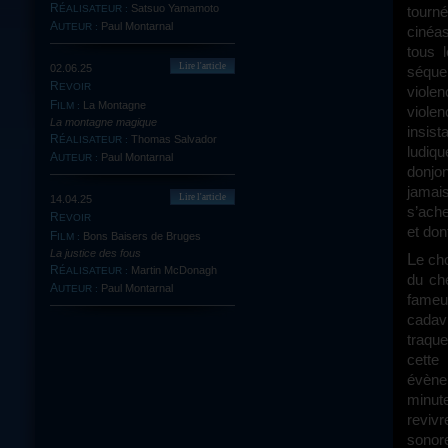
Satsuo Yamamoto
tourné
RÉALISATEUR :
Paul Montarnal
AUTEUR :
cinéas
tous 
Lire l'article
02.06.25
séque
REVOIR
violen
La Montagne
FILM :
viole
La montagne magique
insis
Thomas Salvador
RÉALISATEUR :
ludiqu
Paul Montarnal
AUTEUR :
donjo
jamais
Lire l'article
14.04.25
s’ach
REVOIR
et don
Bons Baisers de Bruges
FILM :
La justice des fous
Le choix délibéré de ne pas filmer ce visage connu de tous (nous ne verrons
Martin McDonagh
RÉALISATEUR :
du che
Paul Montarnal
AUTEUR :
fameu
cadav
traqu
cette
évène
minut
revivr
sonor