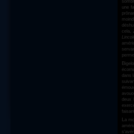
sombr
une fa
prônan
moind
déshu
cela,
Lincol
améri
serva
permet
Bigelow, comme Spielberg pour son nouveau film, a donc tourné un film
écorna
dans 
suiva
émouva
avouon
deux 
exercé
faisan
La mort de Ben Laden équivaut alors à une fin paradoxale, à la fois victoire
améri
s’avèr