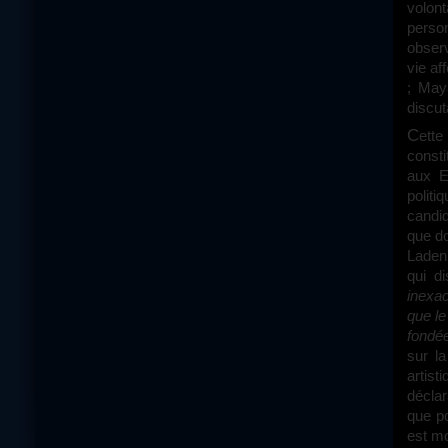
volont
person
observ
vie af
; May
discut
Cette froideur, Bigelow l’applique également aux fameuses scènes de torture
consti
aux E
politi
candid
que d
Laden.
qui di
inexac
que le
fondée
sur l
artist
déclar
que po
est mo