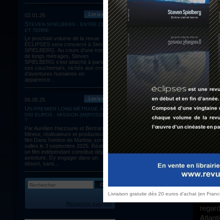
Lire la suite
02.01.26
Troi
STEVEN SPIELBERG : ENTRE CIEL
Kathr
ET TERRE
rocamb
Le prochain volume de la revue
ÉCLIPSES sera consacré à Steven
s’atta
SPIELBERG. Au cours d’une trentaine
de To
de longs métrages, Steven
SPIELBERG s’est attaché à partager
dével
ses cauchemars, nichés aux creux
d’aventures humaines en
spéci
apparence...
leader
scéna
Lire la suite
06.08.25
plus 
UN PREMIER LONG-MÉTRAGE À 60
stagna
000 EUROS : MISSION (IM)POSSIBLE
?
final
Par Aurélien Harzoune et Bertrand
Mineur, réalisateurs et producteurs du
enquêt
film Dans l’ombre de Marlow, sortie en
salles le 3 septembre 2025. Réaliser
Ce récit au long cours (le film dure plus de 2h30, il fallait bien cela) permet à
un film indépendant constitue déjà une
aventure. S’y engager dans un
Kathry
désert, sans...
Septe
arrive
sujet 
Livraison gratuite dès 20 euros d'achat (en Fran
glace,
Recherche avancée
regard
Atlant