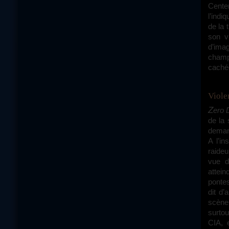
Center
l’indi
de la 
son vi
d’ima
champ 
cachée
Viol
Zero 
de la 
demand
A l’in
raideu
vue d
attein
ponte
dit d’
scène 
surtou
CIA, 