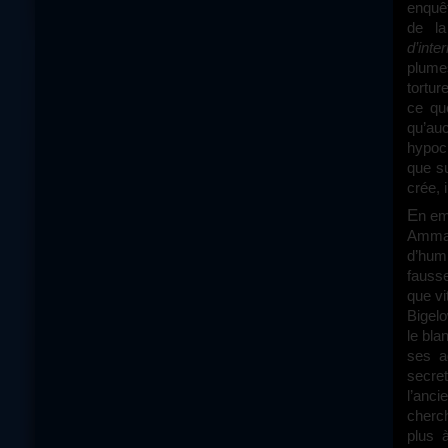
enquêt
de l
d’inte
plumes
tortur
ce qu
qu’au
hypocr
que su
crée, 
En empilant les unes sur les autres les scènes d’exactions que subit l’accusé
Amma
d’hum
fausse
que vi
Bigelo
le bla
ses a
secret
l’anci
cherch
plus 