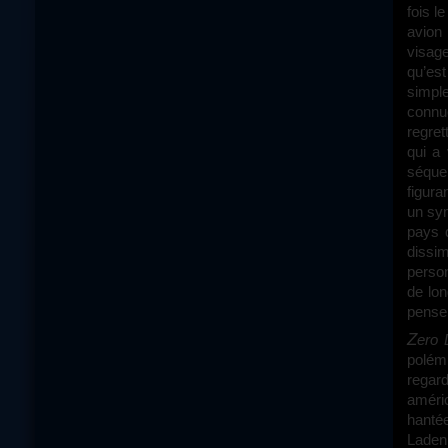
fois l
avion 
visage
qu’es
simpl
connue
regret
qui a 
séquen
figura
un sym
pays 
dissi
perso
de lon
penser
Zero
polémi
regar
améri
hanté
Laden 