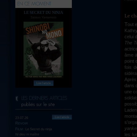
LE SECRET DU NINJA
Le c
Satsuo Yamamoto
Tout est affaire de point de vue. Pour mettre en scène la traque de Ben Laden,
Kathry
celui 
The Tr
actric
âme à 
point 
fois d
sidéra
Après
Lire l'article
dans d
une co
solda
possi
Laden 
monta
Lire l'article
23.07.26
s’orga
REVOIR
yanke
Le Secret du ninja
FILM :
les l
Ni dieu ni maître