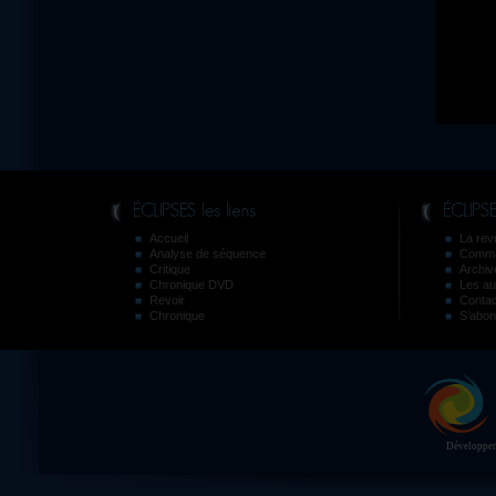
Accueil
La revu
Analyse de séquence
Comma
Critique
Archiv
Chronique DVD
Les au
Revoir
Contac
Chronique
S’abon
Développeme