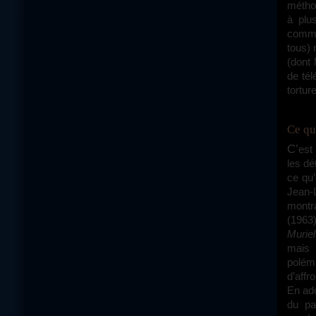
méthod
à plu
comme
tous) 
(dont 
de tél
tortur
Ce q
C’est ici que la question du point de vue devient très politique. Ce qui révulse
les dé
ce qu’
Jean-
montr
(1963
Murie
mais 
polémi
d’affr
En ado
du pa