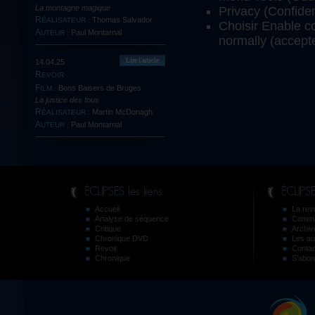
La montagne magique
Privacy (Confiden
Thomas Salvador
RÉALISATEUR :
Choisir Enable co
Paul Montarnal
AUTEUR :
normally (accept
Lire l'article
14.04.25
REVOIR
Bons Baisers de Bruges
FILM :
La justice des fous
Martin McDonagh
RÉALISATEUR :
Paul Montarnal
AUTEUR :
Accueil
La revu
Analyse de séquence
Comma
Critique
Archiv
Chronique DVD
Les au
Revoir
Contac
Chronique
S’abon