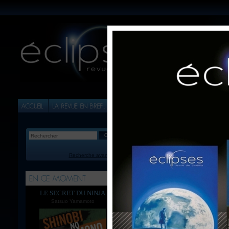
Recherche avancée
Commander sur Éclips
cookies en provenance 
vous mettez dans votre
LE SECRET DU NINJA
Satsuo Yamamoto
Ces cookies ne sont uti
cookies et que vous n