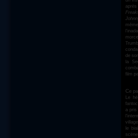
après
Freak
Johnn
même 
l'ina
morcea
Trumbo
conda
de son
la Se
comba
film p
Ce pamphlet passe encore une fois par le corps mutilé du soldat Kurokawa.
Le hé
fantoc
a pris
l'inte
villag
le bi
scènes