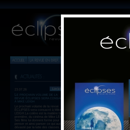
Lire la suite
23.07.26
LE PROCHAIN VOLUME DE LA
Imprimer article
REVUE ÉCLIPSES SERA CONSACRÉ
LE S
À MIKE LEIGH
Retour à la liste
(Koji
Le prochain volume de la revue
ÉCLIPSES sera consacré à Mike
LEIGH.La colère est la matière brute,
première, du cinéma de Mike LEIGH.
Ses films lui donnent forme pour
penser et ainsi panser ce qui aura été
dévasté par la lutte des classes...