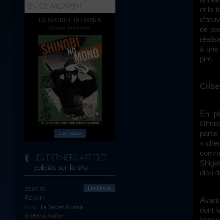
et la 
d’œu
LE SECRET DU NINJA
Satsuo Yamamoto
de poc
réalis
à une 
pire.
Cri
En pleine Seconde Guerre Mondiale, le soldat Kyuzo Kurokawa (Shina
Ohnish
partie
Lire l'article
« chen
comme
Shigek
dieu d
Lire l'article
23.07.26
REVOIR
Avan
Le Secret du ninja
FILM :
dont 
Ni dieu ni maître
impos