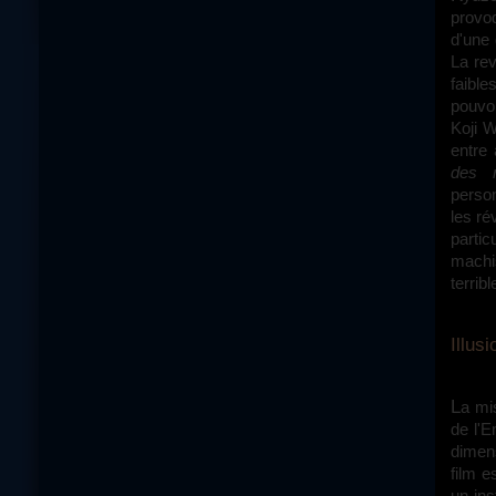
provoq
d'une 
La rev
faibl
pouvoi
Koji 
entre
des r
perso
les ré
parti
machi
terribl
Illus
La mise en échec de la domination masculine est aussi celle, par extension,
de l'
dimen
film e
un ins