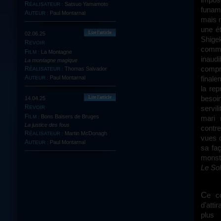
Satsuo Yamamoto
RÉALISATEUR :
funam
Paul Montarnal
AUTEUR :
mais n
une é
Lire l'article
02.06.25
Shige
REVOIR
commun
La Montagne
FILM :
inaudi
La montagne magique
compr
Thomas Salvador
RÉALISATEUR :
finale
Paul Montarnal
AUTEUR :
la rep
besoi
Lire l'article
14.04.25
servi
REVOIR
Bons Baisers de Bruges
mari 
FILM :
La justice des fous
contre
Martin McDonagh
RÉALISATEUR :
vues 
Paul Montarnal
AUTEUR :
sa fa
monstr
Le Sol
Ce corps, devant lequel Shigeko éprouve un mélange de répulsion et
d'atti
plus 