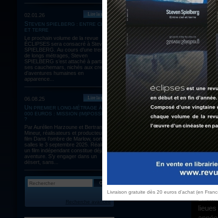
Lire la suite
02.01.26
STEVEN SPIELBERG : ENTRE CIEL
ET TERRE
Le prochain volume de la revue
Koji Wakamatsu, réalisateur japonais portant sur ses épaules une
ÉCLIPSES sera consacré à Steven
réput
SPIELBERG. Au cours d’une trentaine
de longs métrages, Steven
nos c
SPIELBERG s’est attaché à partager
ses cauchemars, nichés aux creux
Ciné
d’aventures humaines en
conc
apparence...
viol
éléme
Lire la suite
06.08.25
UN PREMIER LONG-MÉTRAGE À 60
socié
000 EUROS : MISSION (IM)POSSIBLE
cru 
?
coura
Par Aurélien Harzoune et Bertrand
Mineur, réalisateurs et producteurs du
le d
film Dans l’ombre de Marlow, sortie en
salles le 3 septembre 2025. Réaliser
passe
un film indépendant constitue déjà une
en DV
aventure. S’y engager dans un
désert, sans...
cohér
Livraison gratuite dès 20 euros d'achat (en Fran
La mise en scène du réalisateur semble s'être assagie, d'une sobriété à mille
Recherche avancée
lieues
années