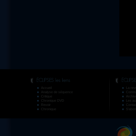
Accueil
La revu
Analyse de séquence
Comma
Critique
Archiv
Chronique DVD
Les au
Revoir
Contac
Chronique
S’abon