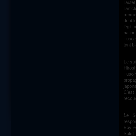
l'aut
l'arti
même 
doubl
légit
nation
illuso
tant b
Le suicide de Kyuzo est concomitant avec les effroyables bombardements de
Hirosh
illuso
propag
japon
C'est 
recouv
Le 
respon
Boy et
Soleil