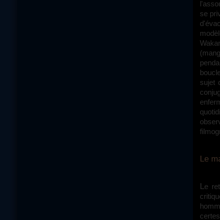
l'asso
se pri
d'évac
modèle
Wakama
(mang
pendan
boucle
sujet
conju
enfer
quoti
obser
filmog
Le m
Le retour du soldat dieu dans son village cristallise une autre crise, plus
critiq
homme
certes