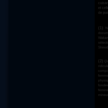
cuisa
et cel
de pui
(1)
No
docum
Wakam
sélec
Shinob
(2)
Qu
ridicu
compor
femme,
physiq
fondée
fémin
mineur