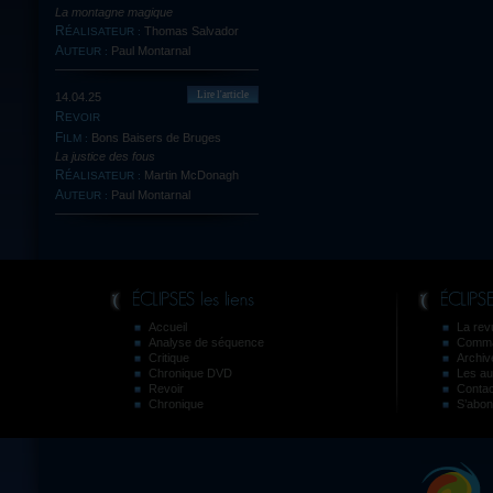
La montagne magique
Thomas Salvador
RÉALISATEUR :
Paul Montarnal
AUTEUR :
Lire l'article
14.04.25
REVOIR
Bons Baisers de Bruges
FILM :
La justice des fous
Martin McDonagh
RÉALISATEUR :
Paul Montarnal
AUTEUR :
Accueil
La revu
Analyse de séquence
Comma
Critique
Archiv
Chronique DVD
Les au
Revoir
Contac
Chronique
S’abon