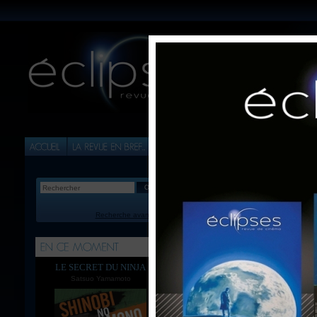
Recherche avancée
Pour déposer un commenta
commande !
LE SECRET DU NINJA
Satsuo Yamamoto
Les critiques ano