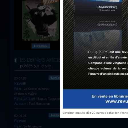
(aussi bien pour 
améliorer le contenu
Lire l'article
Lire l'article
23.07.26
REVOIR
Le Secret du ninja
FILM :
Ni dieu ni maître
Satsuo Yamamoto
RÉALISATEUR :
Paul Montarnal
AUTEUR :
Livraison gratuite dès 20 euros d'achat (en Fran
Lire l'article
02.06.25
REVOIR
La Montagne
FILM :