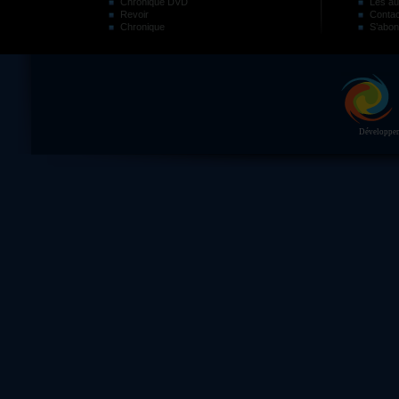
Chronique DVD
Les au
Revoir
Contac
Chronique
S’abon
Développeme