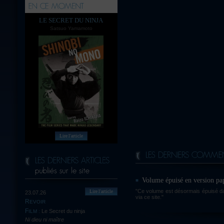
LE SECRET DU NINJA
Satsuo Yamamoto
Lire l'article
Volume épuisé en version pa
"Ce volume est désormais épuisé dan
Lire l'article
23.07.26
via ce site."
REVOIR
Le Secret du ninja
FILM :
Ni dieu ni maître