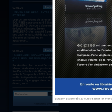
Lire la suite
02.01.26
STEVEN SPIELBERG : ENTRE CIEL
ET TERRE
Le prochain volume de la revue
ÉCLIPSES sera consacré à Steven
SPIELBERG. Au cours d’une trentaine
de longs métrages, Steven
SPIELBERG s’est attaché à partager
ses cauchemars, nichés aux creux
d’aventures humaines en
apparence...
Retour à la liste
Lire la suite
06.08.25
UN PREMIER LONG-MÉTRAGE À 60
000 EUROS : MISSION (IM)POSSIBLE
?
Par Aurélien Harzoune et Bertrand
Mineur, réalisateurs et producteurs du
film Dans l’ombre de Marlow, sortie en
salles le 3 septembre 2025. Réaliser
un film indépendant constitue déjà une
aventure. S’y engager dans un
désert, sans...
Livraison gratuite dès 20 euros d'achat (en Fran
Recherche avancée