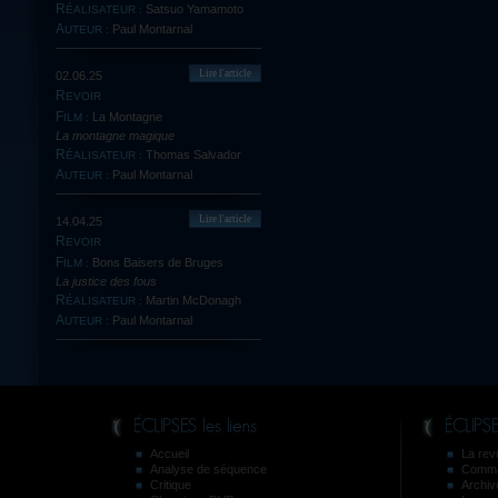
Satsuo Yamamoto
RÉALISATEUR :
Paul Montarnal
AUTEUR :
Lire l'article
02.06.25
REVOIR
La Montagne
FILM :
La montagne magique
Thomas Salvador
RÉALISATEUR :
Paul Montarnal
AUTEUR :
Lire l'article
14.04.25
REVOIR
Bons Baisers de Bruges
FILM :
La justice des fous
Martin McDonagh
RÉALISATEUR :
Paul Montarnal
AUTEUR :
Accueil
La revu
Analyse de séquence
Comma
Critique
Archiv