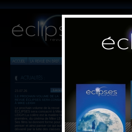
Lire la suite
23.07.26
LE PROCHAIN VOLUME DE LA
REVUE ÉCLIPSES SERA CONSACRÉ
À MIKE LEIGH
Le prochain volume de la revue
ÉCLIPSES sera consacré à Mike
LEIGH.La colère est la matière brute,
première, du cinéma de Mike LEIGH.
Ses films lui donnent forme pour
penser et ainsi panser ce qui aura été
dévasté par la lutte des classes...