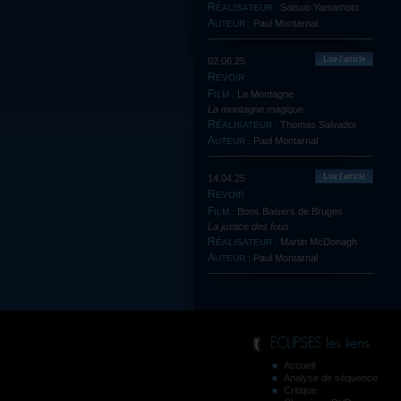
Satsuo Yamamoto
RÉALISATEUR :
Paul Montarnal
AUTEUR :
Lire l'article
02.06.25
REVOIR
La Montagne
FILM :
La montagne magique
Thomas Salvador
RÉALISATEUR :
Paul Montarnal
AUTEUR :
Lire l'article
14.04.25
REVOIR
Bons Baisers de Bruges
FILM :
La justice des fous
Martin McDonagh
RÉALISATEUR :
Paul Montarnal
AUTEUR :
Accueil
Analyse de séquence
Critique