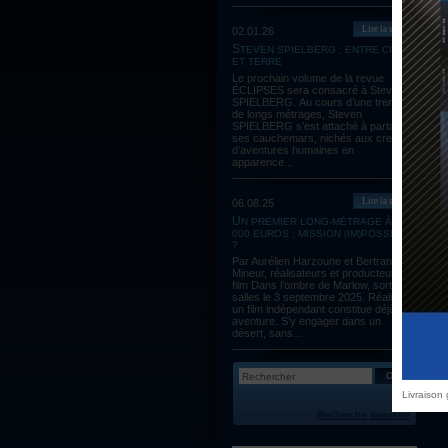
Lire la suite
02.01.26
STEVEN SPIELBERG : ENTRE CIEL
ET TERRE
Le prochain volume de la revue
ÉCLIPSES sera consacré à Steven
SPIELBERG. Au cours d’une trentaine
de longs métrages, Steven
SPIELBERG s’est attaché à partager
ses cauchemars, nichés aux creux
d’aventures humaines en
apparence...
Lire la suite
06.08.25
UN PREMIER LONG-MÉTRAGE À 60
000 EUROS : MISSION (IM)POSSIBLE
?
Par Aurélien Harzoune et Bertrand
Mineur, réalisateurs et producteurs du
film Dans l’ombre de Marlow, sortie en
salles le 3 septembre 2025. Réaliser
un film indépendant constitue déjà une
aventure. S’y engager dans un
désert, sans...
Livraison
Recherche avancée