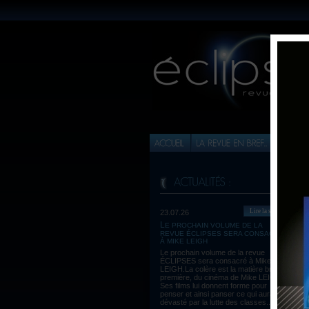
Lire la suite
23.07.26
LE PROCHAIN VOLUME DE LA
REVUE ÉCLIPSES SERA CONSACRÉ
À MIKE LEIGH
Le prochain volume de la revue
ÉCLIPSES sera consacré à Mike
LEIGH.La colère est la matière brute,
première, du cinéma de Mike LEIGH.
Ses films lui donnent forme pour
penser et ainsi panser ce qui aura été
dévasté par la lutte des classes...