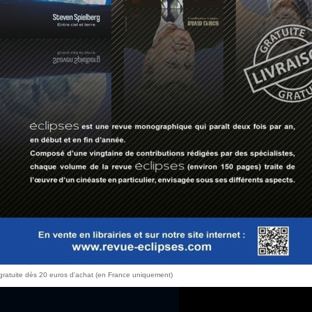
10 €
PRIX :
DESCRIPTION :
L’aptitude au débordement demeure la caractéristique première
Martin S
du cinéma de
personnages. Qu’il se manifes
physique, le « trop-plein 
l’apocalypse, qu’elle soit do
Nerfs à vif
), conjugale (
Raging
sur le mode du refoulé), indiv
Pantins
,
After Hours
,
A Tombe
Retour à la liste
of New York
) ou bien encore tr
Infatué de lui-même, le personnage scorsesien est donc tiraillé
par un profond paradoxe, hant
peur du vide, un paradoxe qui
s’emploie à cacher au reste d
VOLUME ÉPUISÉ EN VERSION PAPIER. DISPONIBLE
UNIQUEMENT EN PDF.
FORMAT :
QUANTITÉ :
 gratuite dès 20 euros d'achat (en France uniquement)