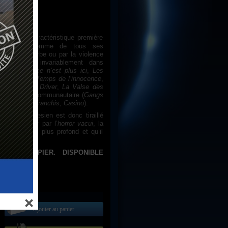
corsese,
comme de tous ses
te par le verbe ou par la violence
» s’évacue invariablement dans
mestique (
Alice n’est plus ici
,
Les
 Bull
ou
Le Temps de l’innocence
,
iduelle (
Taxi Driver
,
La Valse des
au ouvert
), communautaire (
Gangs
ibale (
Les Affranchis
,
Casino
).
é tout entier par l’
horror vacui
, la
 l’habite au plus profond et qu’il
u monde.
Ajouter au panier