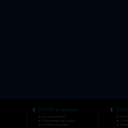
La revue en bref...
Condi
Commander les revues
Condit
Archives payantes
Menti