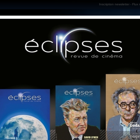
Inscription newsletter
-
Flux 
35
NUMÉRO :
Martin SCORSESE
TITRE :
Poétique du dé
SOUS TITRE :
Youri Descha
COORDINATION :
Février 2003
PARUTION :