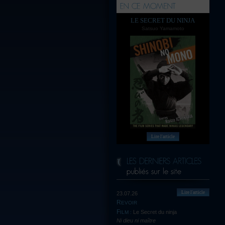
LE SECRET DU NINJA
Satsuo Yamamoto
Lire l'article
Lire l'article
23.07.26
REVOIR
Le Secret du ninja
FILM :
Ni dieu ni maître